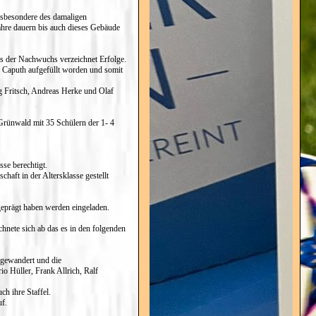
insbesondere des damaligen
Jahre dauern bis auch dieses Gebäude
rs der Nachwuchs verzeichnet Erfolge.
s Caputh aufgefüllt worden und somit
 Fritsch, Andreas Herke und Olaf
Grünwald mit 35 Schülern der 1- 4
se berechtigt.
aft in der Altersklasse gestellt
tgeprägt haben werden eingeladen.
chnete sich ab das es in den folgenden
abgewandert und die
o Hüller, Frank Allrich, Ralf
h ihre Staffel.
uf.