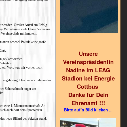
et werden. Großen Anteil am Erfolg
ge Verhältnisse viele kleine Souvenirs
it Vereinsschals mit Emblem.
tuation obwohl Politik keine große
ührt.
Unsere
n geklärt werden.
Vereinspräsidentin
Situation.
, ein Wort was wir vorher nicht
Nadine im LEAG
Stadion bei Energie
r bergab ging. Dies lag auch daran das
Cottbus
ainer Scharschmidt sogar am
Danke für Dein
te.
Ehrenamt !!!
och eine 1. Männermannschaft. An
Bitte auf´s Bild klicken ...
sich auch dort dem Sportverein
as neue Billard der Sektion stand.