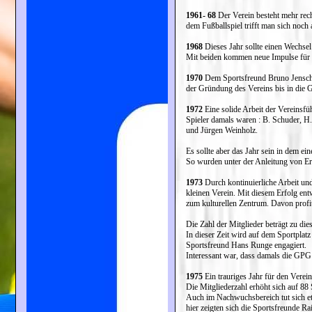
1961- 68
Der Verein besteht mehr rech
dem Fußballspiel trifft man sich noch 
1968
Dieses Jahr sollte einen Wechsel
Mit beiden kommen neue Impulse für d
1970
Dem Sportsfreund Bruno Jenschura
der Gründung des Vereins bis in die Ge
1972
Eine solide Arbeit der Vereinsfüh
Spieler damals waren : B. Schuder, H
und Jürgen Weinholz.
Es sollte aber das Jahr sein in dem e
So wurden unter der Anleitung von Er
1973
Durch kontinuierliche Arbeit und 
kleinen Verein. Mit diesem Erfolg ent
zum kulturellen Zentrum. Davon profiti
Die Zahl der Mitglieder beträgt zu die
In dieser Zeit wird auf dem Sportplatz
Sportsfreund Hans Runge engagiert.
Interessant war, dass damals die GPG 
1975
Ein trauriges Jahr für den Vere
Die Mitgliederzahl erhöht sich auf 88
Auch im Nachwuchsbereich tut sich e
hier zeigten sich die Sportsfreunde R