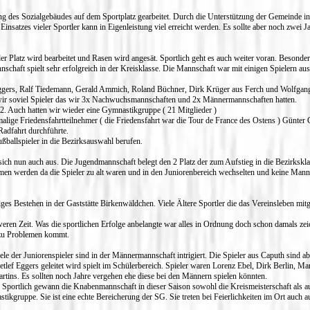
ung des Sozialgebäudes auf dem Sportplatz gearbeitet. Durch die Unterstützung der Gemeinde 
insatzes vieler Sportler kann in Eigenleistung viel erreicht werden. Es sollte aber noch zwei 
r Platz wird bearbeitet und Rasen wird angesät. Sportlich geht es auch weiter voran. Besonde
chaft spielt sehr erfolgreich in der Kreisklasse. Die Mannschaft war mit einigen Spielern au
Eggers, Ralf Tiedemann, Gerald Ammich, Roland Büchner, Dirk Krüger aus Ferch und Wolfgang
 wir soviel Spieler das wir 3x Nachwuchsmannschaften und 2x Männermannschaften hatten.
12. Auch hatten wir wieder eine Gymnastikgruppe ( 21 Mitglieder )
lige Friedensfahrtteilnehmer ( die Friedensfahrt war die Tour de France des Ostens ) Günter 
Radfahrt durchführte.
ußballspieler in die Bezirksauswahl berufen.
ich nun auch aus. Die Jugendmannschaft belegt den 2 Platz der zum Aufstieg in die Bezirksklas
en werden da die Spieler zu alt waren und in den Juniorenbereich wechselten und keine Mannsch
ges Bestehen in der Gaststätte Birkenwäldchen. Viele Ältere Sportler die das Vereinsleben mi
weren Zeit. Was die sportlichen Erfolge anbelangte war alles in Ordnung doch schon damals zei
zu Problemen kommt.
ele der Juniorenspieler sind in der Männermannschaft intrigiert. Die Spieler aus Caputh sind 
f Eggers geleitet wird spielt im Schülerbereich. Spieler waren Lorenz Ebel, Dirk Berlin, Mari
tins. Es sollten noch Jahre vergehen ehe diese bei den Männern spielen könnten.
 Sportlich gewann die Knabenmannschaft in dieser Saison sowohl die Kreismeisterschaft als auc
ikgruppe. Sie ist eine echte Bereicherung der SG. Sie treten bei Feierlichkeiten im Ort auch a