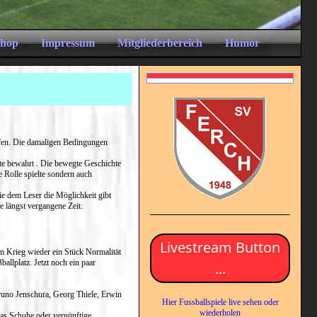
Shop
Impressum
Mitgliederbereich
Humor
ufen. Die damaligen Bedingungen
ute bewahrt . Die bewegte Geschichte
e Rolle spielte sondern auch
ie dem Leser die Möglichkeit gibt
e längst vergangene Zeit.
Livestream Button
em Krieg wieder ein Stück Normalität
allplatz. Jetzt noch ein paar
...
runo Jenschura, Georg Thiele, Erwin
Hier Fussballspiele live sehen oder
wiederholen
as Schuhe oder vernünftige