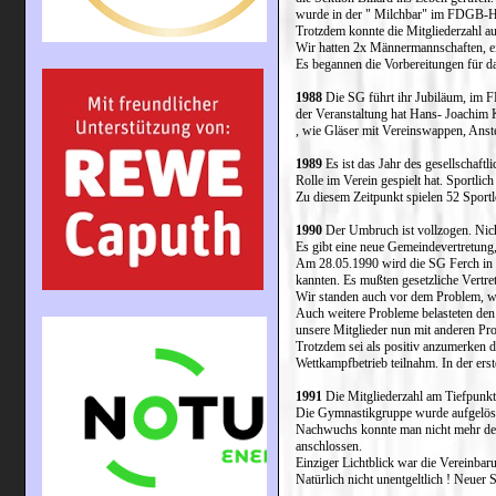
wurde in der " Milchbar" im FDGB-He
Trotzdem konnte die Mitgliederzahl au
Wir hatten 2x Männermannschaften, e
Es begannen die Vorbereitungen für d
1988
Die SG führt ihr Jubiläum, im F
der Veranstaltung hat Hans- Joachim K
, wie Gläser mit Vereinswappen, Anste
1989
Es ist das Jahr des gesellschaft
Rolle im Verein gespielt hat. Sportli
Zu diesem Zeitpunkt spielen 52 Sportl
1990
Der Umbruch ist vollzogen. Nicht
Es gibt eine neue Gemeindevertretung,
Am 28.05.1990 wird die SG Ferch in S
kannten. Es mußten gesetzliche Vertre
Wir standen auch vor dem Problem, wie
Auch weitere Probleme belasteten den 
unsere Mitglieder nun mit anderen Pro
Trotzdem sei als positiv anzumerken da
Wettkampfbetrieb teilnahm. In der erst
1991
Die Mitgliederzahl am Tiefpunkt
Die Gymnastikgruppe wurde aufgelöst 
Nachwuchs konnte man nicht mehr denk
anschlossen.
Einziger Lichtblick war die Vereinba
Natürlich nicht unentgeltlich ! Neuer