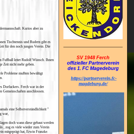
ülermannschaft. Kurios aber zu
onen Tischtennis und Rudern gibt es
eit für den noch jungen Verein. Die
SV 1948 Ferch
n Fußball leitet Rudolf Wünsch. Ihnen
offizieller Partnerverein
ge Zeit nicht mehr geben.
des 1. FC Magedeburg
iele Probleme mußten bewältigt
n.
https://partnerverein.fc-
magdeburg.de/
s Dorfackers. Ferch war in der
ren Gemeinschaften anschlossen.
mals eine Selbstverständlichkeit "
ig war,
 Anlagen doch wann diese gebaut werden
ls , zog es viele wieder zum Verein
ein mitgeprägt hat, Erwin Franzke.