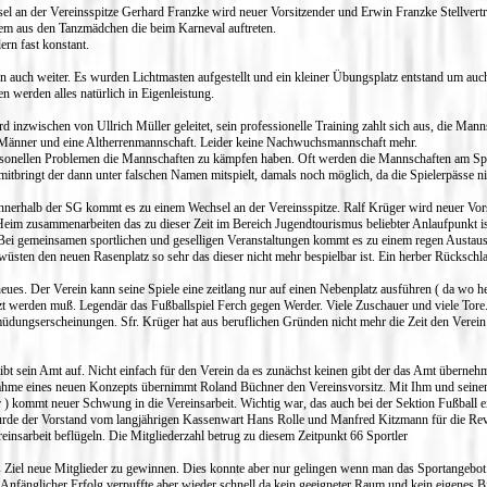
l an der Vereinsspitze Gerhard Franzke wird neuer Vorsitzender und Erwin Franzke Stellvertre
lem aus den Tanzmädchen die beim Karneval auftreten.
ern fast konstant.
n auch weiter. Es wurden Lichtmasten aufgestellt und ein kleiner Übungsplatz entstand um auch
werden alles natürlich in Eigenleistung.
nzwischen von Ullrich Müller geleitet, sein professionelle Training zahlt sich aus, die Mannsc
2 Männer und eine Altherrenmannschaft. Leider keine Nachwuchsmannschaft mehr.
ersonellen Problemen die Mannschaften zu kämpfen haben. Oft werden die Mannschaften am Spie
itbringt der dann unter falschen Namen mitspielt, damals noch möglich, da die Spielerpässe ni
nerhalb der SG kommt es zu einem Wechsel an der Vereinsspitze. Ralf Krüger wird neuer Vors
im zusammenarbeiten das zu dieser Zeit im Bereich Jugendtourismus beliebter Anlaufpunkt is
Bei gemeinsamen sportlichen und geselligen Veranstaltungen kommt es zu einem regen Austau
sten den neuen Rasenplatz so sehr das dieser nicht mehr bespielbar ist. Ein herber Rückschla
eues. Der Verein kann seine Spiele eine zeitlang nur auf einen Nebenplatz ausführen ( da wo heut
t werden muß. Legendär das Fußballspiel Ferch gegen Werder. Viele Zuschauer und viele Tore.
üdungserscheinungen. Sfr. Krüger hat aus beruflichen Gründen nicht mehr die Zeit den Verein z
ibt sein Amt auf. Nicht einfach für den Verein da es zunächst keinen gibt der das Amt übernehm
hme eines neuen Konzepts übernimmt Roland Büchner den Vereinsvorsitz. Mit Ihm und seinem
) kommt neuer Schwung in die Vereinsarbeit. Wichtig war, das auch bei der Sektion Fußball ei
urde der Vorstand vom langjährigen Kassenwart Hans Rolle und Manfred Kitzmann für die Re
reinsarbeit beflügeln. Die Mitgliederzahl betrug zu diesem Zeitpunkt 66 Sportler
s Ziel neue Mitglieder zu gewinnen. Dies konnte aber nur gelingen wenn man das Sportangebot
. Anfänglicher Erfolg verpuffte aber wieder schnell da kein geeigneter Raum und kein eigenes B