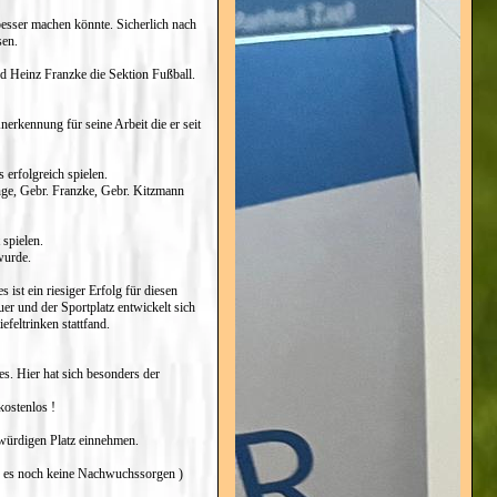
besser machen könnte. Sicherlich nach
sen.
nd Heinz Franzke die Sektion Fußball.
erkennung für seine Arbeit die er seit
 erfolgreich spielen.
nge, Gebr. Franzke, Gebr. Kitzmann
 spielen.
wurde.
ist ein riesiger Erfolg für diesen
er und der Sportplatz entwickelt sich
feltrinken stattfand.
es. Hier hat sich besonders der
kostenlos !
 würdigen Platz einnehmen.
b es noch keine Nachwuchssorgen )