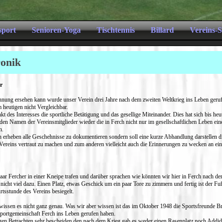
sport
Senioren-Yoga
Tischtennis
Billard
Vereins-
ronik
r
hnung ersehen kann wurde unser Verein drei Jahre nach dem zweiten Weltkrieg ins Leben ger
 heutigen nicht Vergleichbar.
t des Interesses die sportliche Betätigung und das gesellige Miteinander. Dies hat sich bis he
 den Namen der Vereinsmitglieder wieder die in Ferch nicht nur im gesellschaftlichen Leben ein
n.
 erheben alle Geschehnisse zu dokumentieren sondern soll eine kurze Abhandlung darstellen d
s Vereins vertraut zu machen und zum anderen vielleicht auch die Erinnerungen zu wecken an ein
aar Fercher in einer Kneipe trafen und darüber sprachen wie könnten wir hier in Ferch nach d
nicht viel dazu. Einen Platz, etwas Geschick um ein paar Tore zu zimmern und fertig ist der Fußb
rtsstunde des Vereins besiegelt.
wissen es nicht ganz genau. Was wir aber wissen ist das im Oktober 1948 die Sportsfreunde B
ortgemeinschaft Ferch ins Leben gerufen haben.
en Betrachten sehr bescheiden den nach dem Krieg gab es weder einen Rasenplatz noch Addid