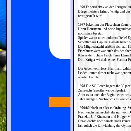
1976
Es wird aktiv an der Fertigstell
Bürgermeisters Erhard Wittig und des E
fertiggestellt wird.
1977
bekommt der Platz einen Zaun, de
Horst Herrmann und seine Jugendmanns
auch stark besetzt.
Spieler waren unter anderem Detlef 
Scheffler aus Caputh. Damals hatten
Die Mitgliederzahl erhöhte sich auf 1
Erwähnenswert war auch das der ehema
Klasse der Schule Ferch ! eine kleine 
Dirk Krüger wird als erster Fercher F
Die Arbeit von Horst Herrmann zahlt s
Leider konnte dieser nicht war genomm
werden konnte.
1978
Die SG Ferch begeht ihr 30 jähri
Zahlreiche Sportler werden geehrt.
Aber es ist auch der Beginn einer sch
Jahre mangels Nachwuchs es wieder 
1979/80
Noch ist alles in Ordnung. Vi
Nachwuchsmannschaft die nun von Detle
Franzke, Ulf Kitzmann und Holger Mar
Daran dachte aber damals noch keiner.
Erfreulich die Entwicklung der Gymnast