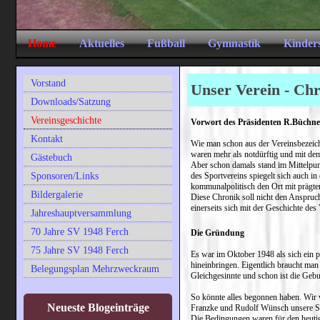
Home
Aktuelles
Fußball
Gymnastik
Kinder
Vorstand
Unser Verein - Ch
Downloads/Satzung
Vereinsgeschichte
Vorwort des Präsidenten R.Büchne
Kontakt
Wie man schon aus der Vereinsbezeic
waren mehr als notdürftig und mit dem
Gästebuch
Aber schon damals stand im Mittelpunk
Sponsoren/Links
des Sportvereins spiegelt sich auch in
kommunalpolitisch den Ort mit prägte
Bildergalerie
Diese Chronik soll nicht den Anspruch
einerseits sich mit der Geschichte de
Jahreshauptversammlung
70 Jahre SV 1948 Ferch
Die Gründung
75 Jahre SV 1948 Ferch
Es war im Oktober 1948 als sich ein p
hineinbringen. Eigentlich braucht man 
Belegungsplan Mehrzweckraum
Gleichgesinnte und schon ist die Gebu
So könnte alles begonnen haben. Wir 
Neueste Blogeinträge
Franzke und Rudolf Wünsch unsere Sp
Die Bedingungen waren für den heutig