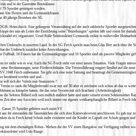
im und in der Gaststätte Bootsklause.
f 79 Sportler gesteigert werden.
ine Alte Herren und die Gymnastikfrauen
as 40 jährige Bestehen der SG
DGB- Heim durch. Eine gelungene Veranstaltung auf der auch zahlreiche Sportler ausgezeichn
öppe der nun als Leiter der Einrichtung seine "Beziehungen" spielen läßt und somit für damali
cknadel ect. organisiert. Ursel Rolle Sektionsleiter Gymnastik strikte in mühevoller Heimarbe
lichen Umbruchs in unserem Land. In der SG Ferch spricht man beim Glas Bier auch über die Si
ch hat der Umbruch zunächst keine Auswirkungen.
er Fußball, 16 Frauen hat die Gymnastikgruppe und 16 Sportler sind als passive Mitglieder gef
s ist mehr wie es war. Auch die SG Ferch steht vor einer neuen Situation. Viele Fragen müsse
 neue Bestimmungen, neue Förderrichtlinien. Die Vereinsführung reagiert flexibel auf die neue 
V 1948 Ferch umbenannt. Sie gibt sich eine neue Satzung und beantragt die Gemeinnützigkeit
ter bestimmt werden und und...
 soll sich der Verein nun finanzieren ?
Verein so sank die Mitgliederzahl zwar nur auf 50 aber es zeichnete sich schon ab das es weite
blemen zu kämpfen hatten, die das neue System mit sich brachten. (Arbeitslosigkeit)
s die Sektion Billard sich nun endlich etabliert hatte und unter seinem ersten Sektionsleiter R
en Zeit aber nur Auswärts weil noch immer ein eigenes wettkampftaugliche Billard in Ferch fehl
. Ganze 35 Sportler gehören noch zurm SV.
aus ihr entstanden die Tanzmädchen die sich dem Karnevalsverein anschlossen. Es gab nur n
en da in Ferch keine Schule mehr existierte und die Kinder in Caputh zur Schule gingen und 
rung mit dem ehemaligen Robur- Werken die der SV einen Bungalow zur Verfügung stellten wo d
 Sektionsleiter wird Udo Runge.