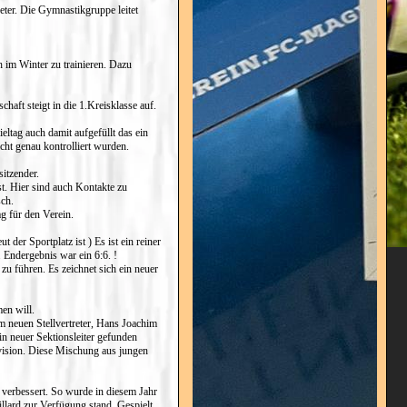
ter. Die Gymnastikgruppe leitet
 im Winter zu trainieren. Dazu
haft steigt in die 1.Kreisklasse auf.
ltag auch damit aufgefüllt das ein
cht genau kontrolliert wurden.
itzender.
t. Hier sind auch Kontakte zu
sch.
g für den Verein.
 der Sportplatz ist ) Es ist ein reiner
 Endergebnis war ein 6:6. !
u führen. Es zeichnet sich ein neuer
en will.
 neuen Stellvertreter, Hans Joachim
n neuer Sektionsleiter gefunden
vision. Diese Mischung aus jungen
 verbessert. So wurde in diesem Jahr
illard zur Verfügung stand. Gespielt