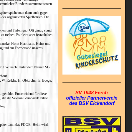
n gemütlicher Runde zusammenzusetzen
später spielte man dann auch gegen
es organisierten Spielbetrieb. Die
Höhen und Tiefen gab. Oft genug stand
u treiben. Es bleibt aber festzuhalten
d.
Franzke, Horst Herrmann, Heinz und
ung und am Fortbestand unseres
Rudolf Wünsch. Unter dem Namen SG
ebaut.
, W. Retkhe, H. Obkircher, E. Boege,
SV 1948 Ferch
 gebildet. Entscheidend für diese
offizieller Partnerverein
 die die Sektion Gymnastik leitete.
des BSV Eickendorf
fras
 später dann das FDGB- Heim wird,