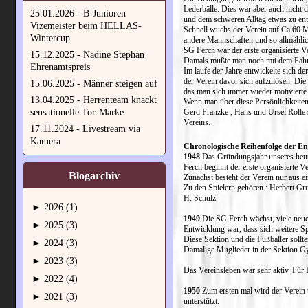
Lederbälle. Dies war aber auch nicht
25.01.2026 - B-Junioren
und dem schweren Alltag etwas zu ent
Vizemeister beim HELLAS-
Schnell wuchs der Verein auf Ca 60 Mi
Wintercup
andere Mannschaften und so allmählic
SG Ferch war der erste organisierte Ve
15.12.2025 - Nadine Stephan
Damals mußte man noch mit dem Fahrra
Ehrenamtspreis
Im laufe der Jahre entwickelte sich d
der Verein davor sich aufzulösen. Die
15.06.2025 - Männer steigen auf
das man sich immer wieder motivierte
13.04.2025 - Herrenteam knackt
Wenn man über diese Persönlichkeite
sensationelle Tor-Marke
Gerd Franzke , Hans und Ursel Rolle 
Vereins.
17.11.2024 - Livestream via
Kamera
Chronologische Reihenfolge der E
1948
Das Gründungsjahr unseres heu
Ferch beginnt der erste organisierte V
Blogarchiv
Zunächst besteht der Verein nur aus e
Zu den Spielern gehören : Herbert Gr
H. Schulz
►
2026 (1)
1949
Die SG Ferch wächst, viele neue 
►
2025 (3)
Entwicklung war, dass sich weitere Spo
Diese Sektion und die Fußballer sollte
►
2024 (3)
Damalige Mitglieder in der Sektion G
►
2023 (3)
Das Vereinsleben war sehr aktiv. Für 
►
2022 (4)
1950
Zum ersten mal wird der Verein
►
2021 (3)
unterstützt.