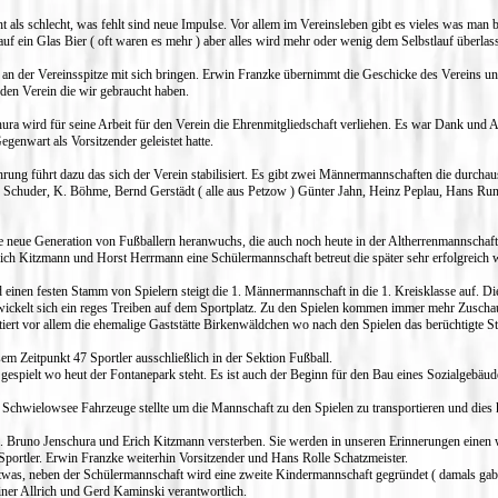
t als schlecht, was fehlt sind neue Impulse. Vor allem im Vereinsleben gibt es vieles was man 
auf ein Glas Bier ( oft waren es mehr ) aber alles wird mehr oder wenig dem Selbstlauf überlas
 an der Vereinsspitze mit sich bringen. Erwin Franzke übernimmt die Geschicke des Vereins u
en Verein die wir gebraucht haben.
 wird für seine Arbeit für den Verein die Ehrenmitgliedschaft verliehen. Es war Dank und An
genwart als Vorsitzender geleistet hatte.
rung führt dazu das sich der Verein stabilisiert. Es gibt zwei Männermannschaften die durchaus
. Schuder, K. Böhme, Bernd Gerstädt ( alle aus Petzow ) Günter Jahn, Heinz Peplau, Hans Ru
ine neue Generation von Fußballern heranwuchs, die auch noch heute in der Altherrenmannschaft
ich Kitzmann und Horst Herrmann eine Schülermannschaft betreut die später sehr erfolgreich 
einen festen Stamm von Spielern steigt die 1. Männermannschaft in die 1. Kreisklasse auf. Dies 
wickelt sich ein reges Treiben auf dem Sportplatz. Zu den Spielen kommen immer mehr Zuschau
ert vor allem die ehemalige Gaststätte Birkenwäldchen wo nach den Spielen das berüchtigte Stie
sem Zeitpunkt 47 Sportler ausschließlich in der Sektion Fußball.
 gespielt wo heut der Fontanepark steht. Es ist auch der Beginn für den Bau eines Sozialgebäud
Schwielowsee Fahrzeuge stellte um die Mannschaft zu den Spielen zu transportieren und dies 
in. Bruno Jenschura und Erich Kitzmann versterben. Sie werden in unseren Erinnerungen einen
 Sportler. Erwin Franzke weiterhin Vorsitzender und Hans Rolle Schatzmeister.
twas, neben der Schülermannschaft wird eine zweite Kindermannschaft gegründet ( damals ga
ainer Allrich und Gerd Kaminski verantwortlich.