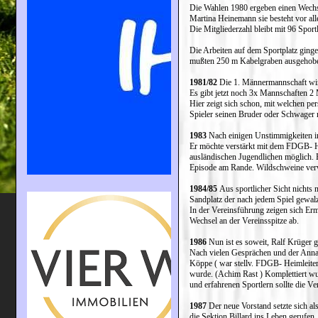
Die Wahlen 1980 ergeben einen Wechse
Martina Heinemann sie besteht vor al
Die Mitgliederzahl bleibt mit 96 Sportl
Die Arbeiten auf dem Sportplatz ginge
mußten 250 m Kabelgraben ausgehoben 
1981/82
Die 1. Männermannschaft wird i
Es gibt jetzt noch 3x Mannschaften 
Hier zeigt sich schon, mit welchen p
Spieler seinen Bruder oder Schwager m
1983
Nach einigen Unstimmigkeiten in
Er möchte verstärkt mit dem FDGB- He
ausländischen Jugendlichen möglich. 
Episode am Rande. Wildschweine verwü
1984/85
Aus sportlicher Sicht nichts n
Sandplatz der nach jedem Spiel gewalz
In der Vereinsführung zeigen sich Erm
Wechsel an der Vereinsspitze ab.
1986
Nun ist es soweit, Ralf Krüger g
Nach vielen Gesprächen und der Anna
Köppe ( war stellv. FDGB- Heimleiter 
wurde. (Achim Rast ) Komplettiert w
und erfahrenen Sportlern sollte die Ve
1987
Der neue Vorstand setzte sich al
die Sektion Billard ins Leben gerufen