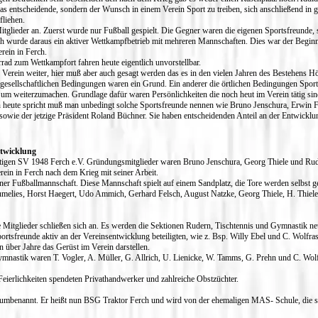
 das entscheidende, sondern der Wunsch in einem Verein Sport zu treiben, sich anschließend i
fliehen.
tglieder an. Zuerst wurde nur Fußball gespielt. Die Gegner waren die eigenen Sportsfreunde, 
h wurde daraus ein aktiver Wettkampfbetrieb mit mehreren Mannschaften. Dies war der Beginn d
rein in Ferch.
d zum Wettkampfort fahren heute eigentlich unvorstellbar.
er Verein weiter, hier muß aber auch gesagt werden das es in den vielen Jahren des Bestehens 
 gesellschaftlichen Bedingungen waren ein Grund. Ein anderer die örtlichen Bedingungen Sport z
 um weiterzumachen. Grundlage dafür waren Persönlichkeiten die noch heut im Verein tätig sin
n heute spricht muß man unbedingt solche Sportsfreunde nennen wie Bruno Jenschura, Erwin 
sowie der jetzige Präsident Roland Büchner. Sie haben entscheidenden Anteil an der Entwickl
ntwicklung
tigen SV 1948 Ferch e.V. Gründungsmitglieder waren Bruno Jenschura, Georg Thiele und 
erein in Ferch nach dem Krieg mit seiner Arbeit.
iner Fußballmannschaft. Diese Mannschaft spielt auf einem Sandplatz, die Tore werden selbst g
umelies, Horst Haegert, Udo Ammich, Gerhard Felsch, August Natzke, Georg Thiele, H. Thiele
Mitglieder schließen sich an. Es werden die Sektionen Rudern, Tischtennis und Gymnastik neu
rtsfreunde aktiv an der Vereinsentwicklung beteiligten, wie z. Bsp. Willy Ebel und C. Wolfras,
n über Jahre das Gerüst im Verein darstellen.
ymnastik waren T. Vogler, A. Müller, G. Allrich, U. Lienicke, W. Tamms, G. Prehn und C. Wol
Feierlichkeiten spendeten Privathandwerker und zahlreiche Obstzüchter.
 umbenannt. Er heißt nun BSG Traktor Ferch und wird von der ehemaligen MAS- Schule, die