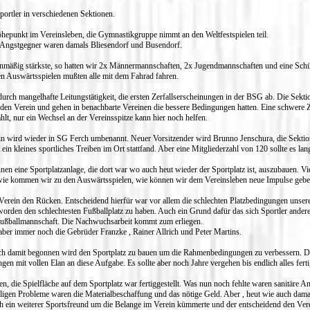
Sportler in verschiedenen Sektionen.
epunkt im Vereinsleben, die Gymnastikgruppe nimmt an den Weltfestspielen teil.
t. Angstgegner waren damals Bliesendorf und Busendorf.
lenmäßig stärkste, so hatten wir 2x Männermannschaften, 2x Jugendmannschaften und eine Sch
en Auswärtsspielen mußten alle mit dem Fahrad fahren.
urch mangelhafte Leitungstätigkeit, die ersten Zerfallserscheinungen in der BSG ab. Die Sekti
n den Verein und gehen in benachbarte Vereinen die bessere Bedingungen hatten. Eine schwere Z
lt, nur ein Wechsel an der Vereinsspitze kann hier noch helfen.
ein wird wieder in SG Ferch umbenannt. Neuer Vorsitzender wird Brunno Jenschura, die Sektio
ein kleines sportliches Treiben im Ort stattfand. Aber eine Mitgliederzahl von 120 sollte es lan
en eine Sportplatzanlage, die dort war wo auch heut wieder der Sportplatz ist, auszubauen. V
 wie kommen wir zu den Auswärtsspielen, wie können wir dem Vereinsleben neue Impulse gebe
Verein den Rücken. Entscheidend hierfür war vor allem die schlechten Platzbedingungen unsere
worden den schlechtesten Fußballplatz zu haben. Auch ein Grund dafür das sich Sportler ande
Fußballmannschaft. Die Nachwuchsarbeit kommt zum erliegen.
er immer noch die Gebrüder Franzke , Rainer Allrich und Peter Martins.
dlich damit begonnen wird den Sportplatz zu bauen um die Rahmenbedingungen zu verbessern. Da
ngen mit vollen Elan an diese Aufgabe. Es sollte aber noch Jahre vergehen bis endlich alles fert
n, die Spielfläche auf dem Sportplatz war fertiggestellt. Was nun noch fehlte waren sanitäre
aligen Probleme waren die Materialbeschaffung und das nötige Geld. Aber , heut wie auch dama
ich ein weiterer Sportsfreund um die Belange im Verein kümmerte und der entscheidend den Ver