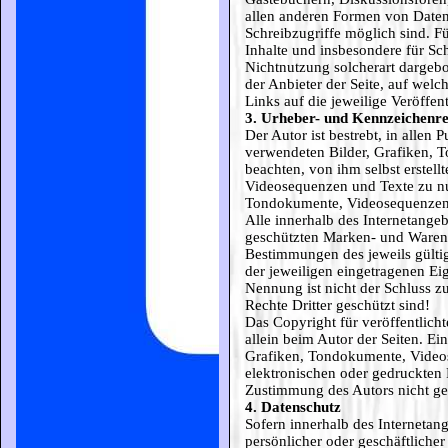
allen anderen Formen von Daten
Schreibzugriffe möglich sind. Fü
Inhalte und insbesondere für Sc
Nichtnutzung solcherart dargebot
der Anbieter der Seite, auf welc
Links auf die jeweilige Veröffent
3. Urheber- und Kennzeichenre
Der Autor ist bestrebt, in allen 
verwendeten Bilder, Grafiken,
beachten, von ihm selbst erstell
Videosequenzen und Texte zu nut
Tondokumente, Videosequenzen
Alle innerhalb des Internetange
geschützten Marken- und Warenz
Bestimmungen des jeweils gülti
der jeweiligen eingetragenen Ei
Nennung ist nicht der Schluss z
Rechte Dritter geschützt sind!
Das Copyright für veröffentlichte
allein beim Autor der Seiten. E
Grafiken, Tondokumente, Video
elektronischen oder gedruckten 
Zustimmung des Autors nicht ges
4. Datenschutz
Sofern innerhalb des Internetan
persönlicher oder geschäftliche