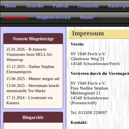
Home
Aktuelles
Fußball
Gymnastik
Kinderspo
Impressum
Mitgliederbereich
Humor
Impressum
Neueste Blogeinträge
Verein:
25.01.2026 - B-Junioren
SV 1948 Ferch e.V.
Vizemeister beim HELLAS-
Glindower Weg 31
Wintercup
14548 Schwielowsee/Ferch
15.12.2025 - Nadine Stephan
Ehrenamtspreis
Vertreten durch die Vereinsprä
15.06.2025 - Männer steigen auf
SV 1948 Ferch e.V.
13.04.2025 - Herrenteam knackt
Frau Nadine Stephan
sensationelle Tor-Marke
Mühlengrund 21
17.11.2024 - Livestream via
14548 Schwielowsee
(Postanschrift)
Kamera
Tel. 033209 228097
Blogarchiv
Kontakt: