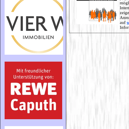
mögli
Inter
zeige
Anme
auf
w
Info