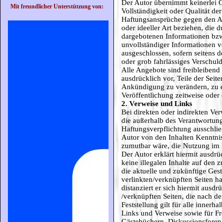
Der Autor übernimmt keinerlei Ge
Mit freundlicher Unterstützung von:
Vollständigkeit oder Qualität der
Haftungsansprüche gegen den Au
oder ideeller Art beziehen, die
dargebotenen Informationen bzw
unvollständiger Informationen v
ausgeschlossen, sofern seitens d
oder grob fahrlässiges Verschuld
Alle Angebote sind freibleibend
ausdrücklich vor, Teile der Sei
Ankündigung zu verändern, zu e
Veröffentlichung zeitweise oder 
2. Verweise und Links
Bei direkten oder indirekten Ve
die außerhalb des Verantwortung
Haftungsverpflichtung ausschließ
Autor von den Inhalten Kenntni
zumutbar wäre, die Nutzung im F
Der Autor erklärt hiermit ausdr
keine illegalen Inhalte auf den
die aktuelle und zukünftige Gest
verlinkten/verknüpften Seiten ha
distanziert er sich hiermit ausdr
/verknüpften Seiten, die nach d
Feststellung gilt für alle innerh
Links und Verweise sowie für Fr
Gästebüchern, Diskussionsforen,