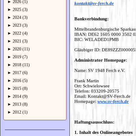
►
2026 (1)
kontakt@sv-ferch.de
►
2025 (3)
►
2024 (3)
Bankverbindung:
►
2023 (3)
Mittelbrandenburgische Sparkas
►
2022 (4)
IBAN: DE62 1605 0000 3502 0
BIC: WELADED1PMB
►
2021 (3)
►
2020 (11)
Gläubiger ID: DE89ZZZ00000
►
2019 (7)
Administrator Homepage:
►
2018 (11)
Name: SV 1948 Ferch e.V.
►
2017 (6)
►
2016 (5)
Frank Martin
Ort: Schwielowsee
►
2015 (8)
Telefon: 033209-20575
Email: Kontakt@SV-Ferch.de
►
2014 (9)
Homepage:
www.sv-ferch.de
►
2013 (8)
►
2012 (1)
Haftungsausschluss:
1. Inhalt des Onlineangebotes