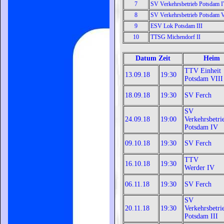
7
SV Verkehrsbetrieb Potsdam 
8
SV Verkehrsbetrieb Potsdam 
9
ESV Lok Potsdam III
10
TTSG Michendorf II
Datum Zeit
Heim
TTV Einheit
13.09.18
19:30
Potsdam VIII
18.09.
18
19:30
SV Ferch
SV
24.09.18
19:00
Verkehrsbetri
Potsdam IV
09.10.18
19:30
SV Ferch
TTV
16.10.18
19:30
Werder IV
06.11.18
19:30
SV Ferch
SV
20.11.18
19:30
Verkehrsbetri
Potsdam III