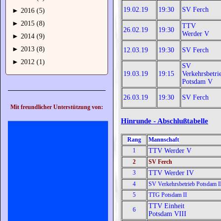
19.02.19
19:30
SV Ferch
►
2016 (5)
►
2015 (8)
TTV
26.02.19
19:30
Werder V
►
2014 (9)
►
2013 (8)
12.03.19
19:30
SV Ferch
►
2012 (1)
SV
19.03.19
19:15
Verkehrsbetri
Potsdam V
26.03.19
19:30
SV Ferch
Mit freundlicher Unterstützung von:
Hinrunde - Abschlußtabelle
Rang
Mannschaft
1
TTV Werder V
2
SV Ferch
3
TTV Werder IV
4
SV Verkehrsbetrieb Potsdam I
5
TTG Potsdam II
TTV Einheit
6
Potsdam VIII