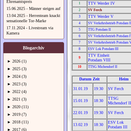
Ehrenamtspreis
1
TTV Werder IV
15.06.2025 - Männer steigen auf
2
SV Ferch
13.04.2025 - Herrenteam knackt
3
TTV Werder V
sensationelle Tor-Marke
4
SV Verkehrsbetrieb Potsdam I
17.11.2024 - Livestream via
5
TTG Potsdam II
Kamera
6
SV Verkehrsbetrieb Potsdam 
7
SV Verkehrsbetrieb Potsdam 
Blogarchiv
8
ESV Lok Potsdam III
TTV Einheit
9
Potsdam VIII
►
2026 (1)
10
TTSG Michendorf II
►
2025 (3)
►
2024 (3)
Datum Zeit
Heim
►
2023 (3)
31.01.19
19:30
SV Ferch
►
2022 (4)
TTSG
►
2021 (3)
15.01.
19
18:30
Michendorf I
►
2020 (11)
22.01.19
19:30
SV Ferch
►
2019 (7)
►
2018 (11)
ESV Lok
13.02.19
18:30
Potsdam III
►
2017 (6)