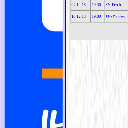
04.12.18
19:30
SV Ferch
10.12.18
19:00
TTG Potsdam II