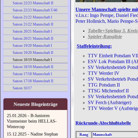
Saison 22/23 Mannschaft II
Unsere Mannschaft spielte mit
Saison 22/23 Mannschaft Ü40
v.l.n.r.: Ingo Pempe, Daniel Fi
Saison 21/22 Mannschaft I
Peter Hollmich, Mario Pempe-S
Saison 21/22 Mannschaft II
Tabelle+Spieltag 3. Kreis
Saison 20/21 Mannschaft I
Spieler-Rangliste
Saison 20/21 Mannschaft II
Staffeleinteilung:
Saison 19/20 Mannschaft I
Saison 19/20 Mannschaft II
TTV Einheit Potsdam VII
Saison 18/19 Mannschaft I
ESV Lok Potsdam III (Ab
SV Verkehrsbetrieb Potsd
Saison 18/19 Mannschaft II
TTV Werder IV
Saison 17/18 Mannschaft I
SV Verkehrsbetrieb Pots
Saison 17/18 Mannschaft II
TTG Potsdam II
Saison 16/17
TTSG Michendorf II
SV Verkehrsbetrieb Pots
SV Ferch (Aufsteiger)
Neueste Blogeinträge
TTV Werder V (Aufsteig
25.01.2026 - B-Junioren
Vizemeister beim HELLAS-
Rückrunde-Abschlußtabelle
Wintercup
15.12.2025 - Nadine Stephan
Rang
Mannschaft