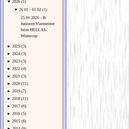
▼
2026 (1)
▼
26.01 - 01.02 (1)
25.01.2026 - B-
Junioren Vizemeister
beim HELLAS-
Wintercup
►
2025 (3)
►
2024 (3)
►
2023 (3)
►
2022 (4)
►
2021 (3)
►
2020 (11)
►
2019 (7)
►
2018 (11)
►
2017 (6)
►
2016 (5)
►
2015 (8)
►
2014 (9)