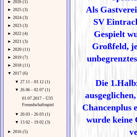
►
2026 (1)
Als Gastvere
►
2025 (3)
►
2024 (3)
SV Eintrac
►
2023 (3)
Gespielt w
►
2022 (4)
►
2021 (3)
Großfeld, j
►
2020 (11)
unbegrenztes
►
2019 (7)
►
2018 (11)
▼
2017 (6)
Die 1.Halbz
▼
27.11 - 03.12 (1)
▼
26.06 - 02.07 (1)
ausgeglichen,
01.07.2017 - Ü35
Chancenplus er
Freundschaftsspiel
▼
20.03 - 26.03 (1)
wurde keine 
▼
13.02 - 19.02 (3)
v
►
2016 (5)