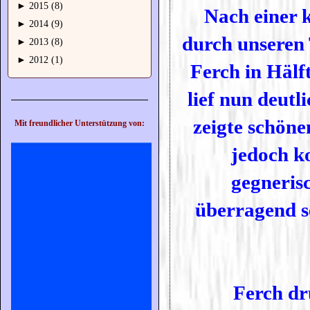
►
2015 (8)
Nach einer 
►
2014 (9)
durch unseren 
►
2013 (8)
►
2012 (1)
Ferch in Hälft
lief nun deutl
zeigte schönen
Mit freundlicher Unterstützung von:
jedoch k
gegneris
überragend s
Ferch dr