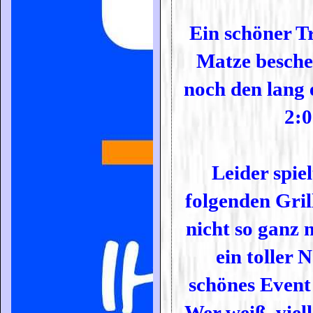
Ein schöner T
Matze besche
noch den lang 
2:
Leider spie
folgenden Gri
nicht so ganz m
ein toller 
schönes Event 
Wer weiß, viell