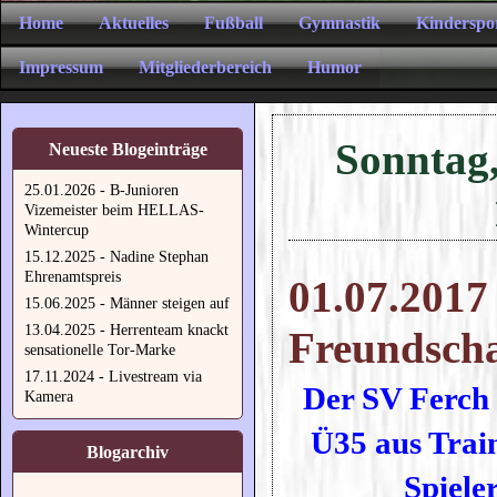
Home
Aktuelles
Fußball
Gymnastik
Kinderspo
Impressum
Mitgliederbereich
Humor
Sonntag,
Neueste Blogeinträge
25.01.2026 - B-Junioren
Vizemeister beim HELLAS-
Wintercup
15.12.2025 - Nadine Stephan
Ehrenamtspreis
01.07.2017
15.06.2025 - Männer steigen auf
13.04.2025 - Herrenteam knackt
Freundscha
sensationelle Tor-Marke
17.11.2024 - Livestream via
Der SV Ferch
Kamera
Ü35 aus Trai
Blogarchiv
Spieler