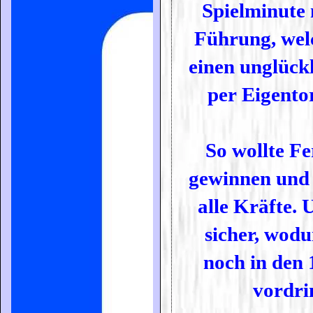
Spielminute 
Führung, wel
einen unglückl
per Eigento
So wollte Fe
gewinnen und 
alle Kräfte.
sicher, wod
noch in den 
vordri